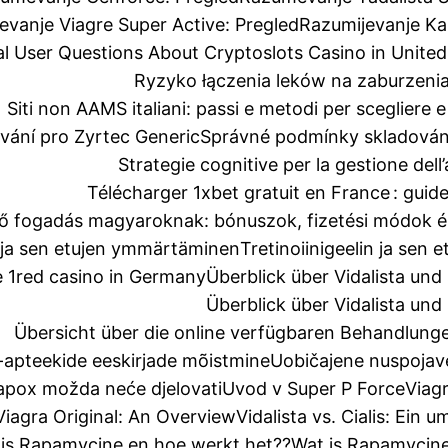
vanje Viagre Super Active: Pregled
Razumijevanje Ka
al User Questions About Cryptoslots Casino in Unit
Ryzyko łączenia leków na zaburzenia
Siti non AAMS italiani: passi e metodi per scegliere e
ání pro Zyrtec Generic
Správné podmínky skladování
Strategie cognitive per la gestione dell
Télécharger 1xbet gratuit en France : guid
lő fogadás magyaroknak: bónuszok, fizetési módok é
n ja sen etujen ymmärtäminen
Tretinoiinigeelin ja sen
 1red casino in Germany
Überblick über Vidalista u
Überblick über Vidalista u
Übersicht über die online verfügbaren Behandlung
i-apteekide eeskirjade mõistmine
Uobičajene nuspojav
dapox možda neće djelovati
Uvod v Super P Force
Viagr
Viagra Original: An Overview
Vidalista vs. Cialis: Ein
is Rapamycine en hoe werkt het??
Wat is Rapamycine