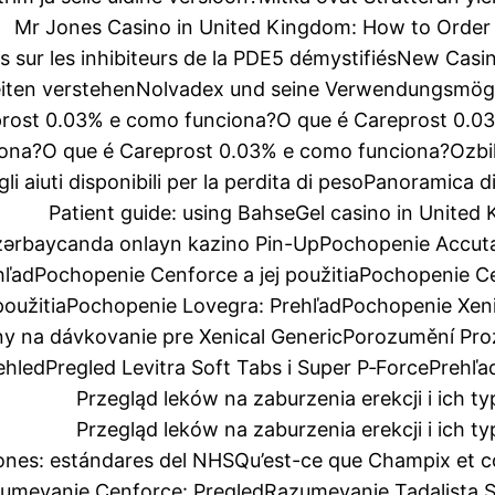
Mr Jones Casino in United Kingdom: How to Order 
 sur les inhibiteurs de la PDE5 démystifiés
New Casin
iten verstehen
Nolvadex und seine Verwendungsmögl
prost 0.03% e como funciona?
O que é Careprost 0.0
iona?
O que é Careprost 0.03% e como funciona?
Ozbil
i aiuti disponibili per la perdita di peso
Panoramica di 
Patient guide: using BahseGel casino in United
zərbaycanda onlayn kazino Pin-Up
Pochopenie Accuta
hľad
Pochopenie Cenforce a jej použitia
Pochopenie Cen
použitia
Pochopenie Lovegra: Prehľad
Pochopenie Xeni
y na dávkovanie pre Xenical Generic
Porozumění Proz
ehled
Pregled Levitra Soft Tabs i Super P‑Force
Prehľa
Przegląd leków na zaburzenia erekcji i ich
Przegląd leków na zaburzenia erekcji i ich
ones: estándares del NHS
Qu’est-ce que Champix et
umevanje Cenforce: Pregled
Razumevanje Tadalista S