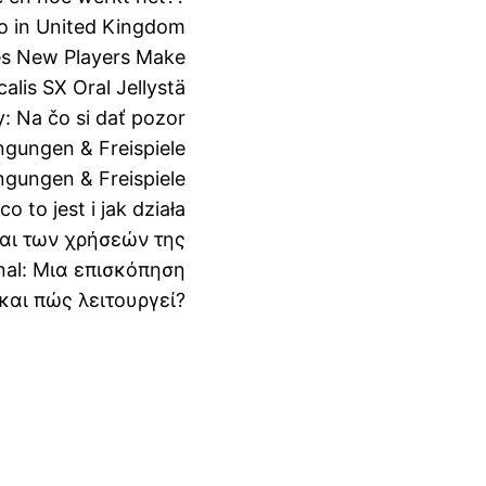
o in United Kingdom
s New Players Make
alis SX Oral Jellystä
y: Na čo si dať pozor
gungen & Freispiele
gungen & Freispiele
o to jest i jak działa
και των χρήσεών της
nal: Μια επισκόπηση
 και πώς λειτουργεί?