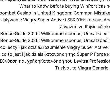
What to know before buying WinPort casin
oombet Casino in United Kingdom: Common Mistake
iaływanie Viagry Super Active i SSRI
Yleiskatsaus Apc
Závažné vedľajšie účink
 Bonus‑Guide 2026: Willkommensbonus, Umsatzbedin
 Bonus‑Guide 2026: Willkommensbonus, Umsatzbedin
o leczy i jak działa
Zrozumienie Viagry Super Active: c
o to jest i jak działa
Κατανόηση της Super P Force 
: Σύνθεση και χρήση
Κατανόηση του Levitra Professio
Τι είναι το Viagra Generic