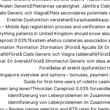
 Aralen Generic
Effekternas varaktighet: Jämföra Ciali
alis Generic och Viagra
Effets secondaires potentiels 
Erektile Dysfunktion verstehen
Eturauhasleikkaus:
– Mobile App registration process and verification wi
rything patients in United Kingdom should know abo
reprost 0.03%?
Existem efeitos colaterais associados
rmation 1
formation 2
formation 3
Forstå Apcalis SX Or
afil)
Förstå Cialis Generic och Viagra (sildenafil)
Först
nal: En översikt
Förstå Stromectol Generic och dess
Forståelse af erektil dysfunktion
ingapore overview and options – bonuses, payment 
Guide for first‑time users of rolletto cas
een lang leven??
Hvordan Careprost 0.03% forvandle
Identifizierung von Leberproblemen im Zusamm
Identifizierung von Leberproblemen im Zusamm
o – Review games selection and RTP rates for beginn