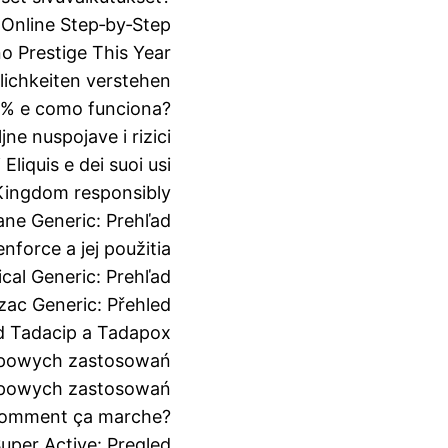
Online Step‑by‑Step
o Prestige This Year
ichkeiten verstehen
3% e como funciona?
jne nuspojave i rizici
Eliquis e dei suoi usi
 Kingdom responsibly
ne Generic: Prehľad
force a jej použitia
cal Generic: Prehľad
ac Generic: Přehled
d Tadacip a Tadapox
 typowych zastosowań
 typowych zastosowań
 comment ça marche?
uper Active: Pregled