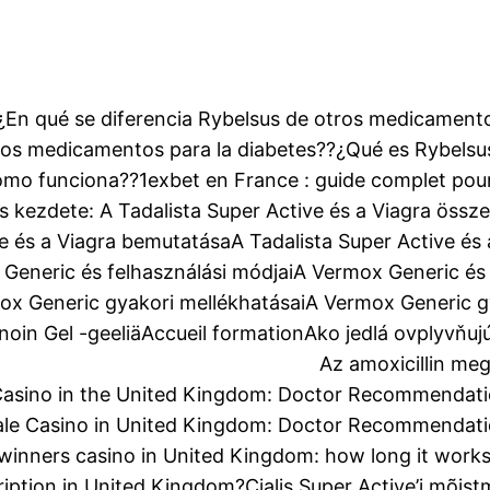
¿En qué se diferencia Rybelsus de otros medicamento
tros medicamentos para la diabetes??
¿Qué es Rybelsu
ómo funciona??
1exbet en France : guide complet pour
s kezdete: A Tadalista Super Active és a Viagra össz
ve és a Viagra bemutatása
A Tadalista Super Active és
Generic és felhasználási módjai
A Vermox Generic és 
ox Generic gyakori mellékhatásai
A Vermox Generic g
inoin Gel -geeliä
Accueil formation
Ako jedlá ovplyvňuj
Az amoxicillin me
 Casino in the United Kingdom: Doctor Recommendati
le Casino in United Kingdom: Doctor Recommendati
winners casino in United Kingdom: how long it works
ription in United Kingdom?
Cialis Super Active’i mõist