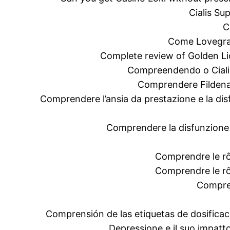
Cialis Su
C
Come Lovegra 
Complete review of Golden Li
Compreendendo o Cialis
Comprendere Fildena
Comprendere l’ansia da prestazione e la disf
Comprendere la disfunzione 
Comprendre le rôl
Comprendre le rôl
Compren
Comprensión de las etiquetas de dosificac
Depressione e il suo impatto