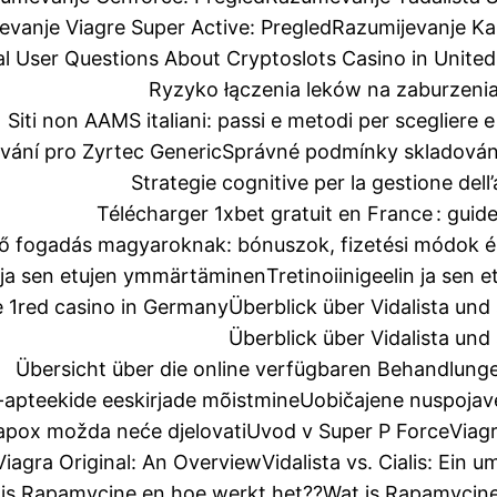
vanje Viagre Super Active: Pregled
Razumijevanje Ka
al User Questions About Cryptoslots Casino in Unit
Ryzyko łączenia leków na zaburzenia
Siti non AAMS italiani: passi e metodi per scegliere e
ání pro Zyrtec Generic
Správné podmínky skladování
Strategie cognitive per la gestione dell
Télécharger 1xbet gratuit en France : guid
lő fogadás magyaroknak: bónuszok, fizetési módok é
n ja sen etujen ymmärtäminen
Tretinoiinigeelin ja sen
 1red casino in Germany
Überblick über Vidalista u
Überblick über Vidalista u
Übersicht über die online verfügbaren Behandlung
i-apteekide eeskirjade mõistmine
Uobičajene nuspojav
dapox možda neće djelovati
Uvod v Super P Force
Viagr
Viagra Original: An Overview
Vidalista vs. Cialis: Ein
is Rapamycine en hoe werkt het??
Wat is Rapamycine