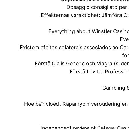
Dosaggio consigliato per
Effekternas varaktighet: Jämföra Ci
Everything about Winstler Casino 
Eve
Existem efeitos colaterais associados ao Ca
fo
Förstå Cialis Generic och Viagra (silden
Förstå Levitra Professio
Gambling S
Hoe beïnvloedt Rapamycin veroudering en 
Independent review of Betway Casin