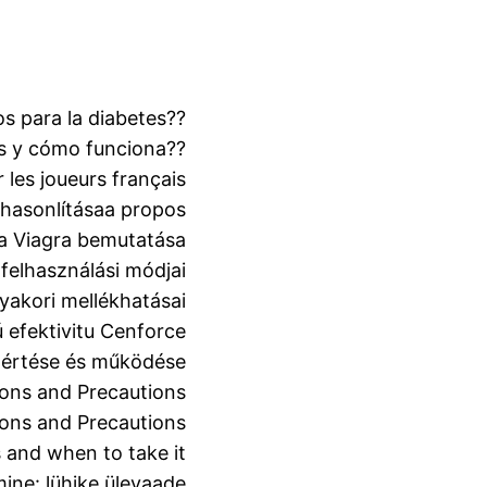
s para la diabetes??
s y cómo funciona??
 les joueurs français
ehasonlítása
a propos
 a Viagra bemutatása
felhasználási módjai
yakori mellékhatásai
ú efektivitu Cenforce
gértése és működése
ons and Precautions
ons and Precautions
 and when to take it
mine: lühike ülevaade