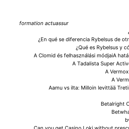
formation actuassur
¿En qué se diferencia Rybelsus de o
¿Qué es Rybelsus y c
A Clomid és felhasználási módjai
A hatá
A Tadalista Super Acti
A Vermox 
A Verm
Aamu vs ilta: Milloin levittää Tret
Betalright
Betwha
b
Can you get Casino Loki without presc