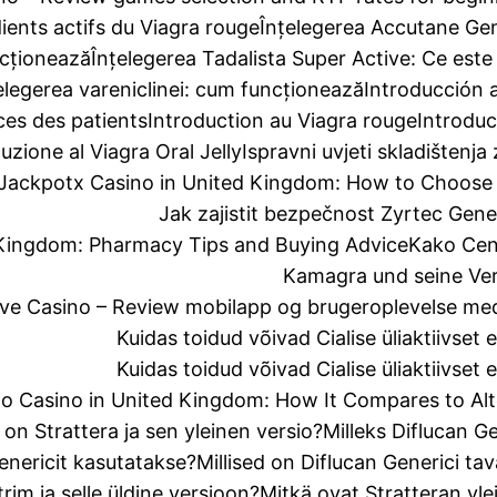
ients actifs du Viagra rouge
Înțelegerea Accutane Gener
ncționează
Înțelegerea Tadalista Super Active: Ce est
elegerea vareniclinei: cum funcționează
Introducción 
ces des patients
Introduction au Viagra rouge
Introduc
uzione al Viagra Oral Jelly
Ispravni uvjeti skladištenj
Jackpotx Casino in United Kingdom: How to Choose 
Jak zajistit bezpečnost Zyrtec Gen
 Kingdom: Pharmacy Tips and Buying Advice
Kako Cenf
Kamagra und seine Ve
ive Casino – Review mobilapp og brugeroplevelse me
Kuidas toidud võivad Cialise üliaktiivset 
Kuidas toidud võivad Cialise üliaktiivset 
o Casino in United Kingdom: How It Compares to Alt
 on Strattera ja sen yleinen versio?
Milleks Diflucan G
Genericit kasutatakse?
Millised on Diflucan Generici ta
rim ja selle üldine versioon?
Mitkä ovat Stratteran yle