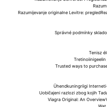
Razume
Razumijevanje originalne Levitre: pregled
Re
Správné podmínky skladov
Tenisz é
Tretinoiinigeeli
Trusted ways to purchase
Ühendkuningriigi Internet
Uobičajeni razlozi zbog kojih Ta
Viagra Original: An Overview
Wat 