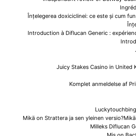
Ingréd
Înțelegerea doxiciclinei: ce este și cum fu
Înț
Introduction à Diflucan Generic : expérien
Introd
Juicy Stakes Casino in United
Komplet anmeldelse af Pr
Luckytouchbing
Mikä on Strattera ja sen yleinen versio?
Mikä
Milleks Diflucan 
Mis on Bact