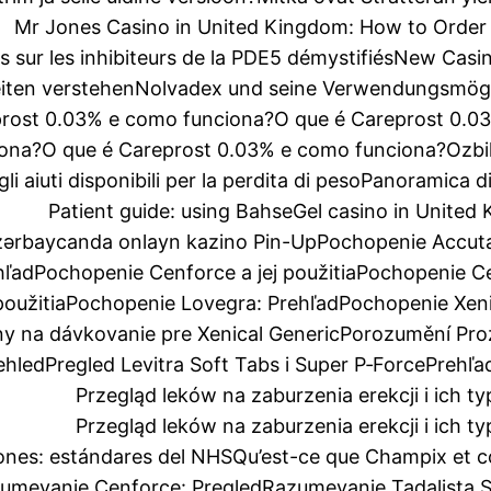
Mr Jones Casino in United Kingdom: How to Order 
 sur les inhibiteurs de la PDE5 démystifiés
New Casin
iten verstehen
Nolvadex und seine Verwendungsmögl
prost 0.03% e como funciona?
O que é Careprost 0.0
iona?
O que é Careprost 0.03% e como funciona?
Ozbil
i aiuti disponibili per la perdita di peso
Panoramica di 
Patient guide: using BahseGel casino in United
zərbaycanda onlayn kazino Pin-Up
Pochopenie Accuta
hľad
Pochopenie Cenforce a jej použitia
Pochopenie Cen
použitia
Pochopenie Lovegra: Prehľad
Pochopenie Xeni
y na dávkovanie pre Xenical Generic
Porozumění Proz
ehled
Pregled Levitra Soft Tabs i Super P‑Force
Prehľa
Przegląd leków na zaburzenia erekcji i ich
Przegląd leków na zaburzenia erekcji i ich
ones: estándares del NHS
Qu’est-ce que Champix et
umevanje Cenforce: Pregled
Razumevanje Tadalista S