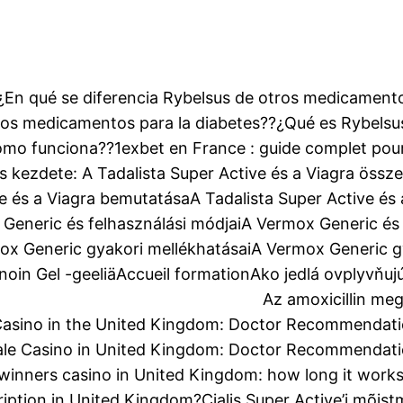
¿En qué se diferencia Rybelsus de otros medicamento
tros medicamentos para la diabetes??
¿Qué es Rybelsu
ómo funciona??
1exbet en France : guide complet pour
s kezdete: A Tadalista Super Active és a Viagra össz
ve és a Viagra bemutatása
A Tadalista Super Active és
Generic és felhasználási módjai
A Vermox Generic és 
ox Generic gyakori mellékhatásai
A Vermox Generic g
inoin Gel -geeliä
Accueil formation
Ako jedlá ovplyvňuj
Az amoxicillin me
 Casino in the United Kingdom: Doctor Recommendati
le Casino in United Kingdom: Doctor Recommendati
winners casino in United Kingdom: how long it works
ription in United Kingdom?
Cialis Super Active’i mõist