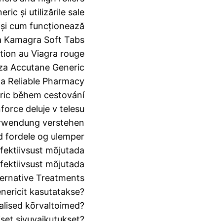
ic și utilizările sale
e și cum funcționează
a Kamagra Soft Tabs
tion au Viagra rouge
a za Accutane Generic
a Reliable Pharmacy
eric během cestování
orce deluje v telesu
rwendung verstehen
d fordele og ulemper
efektiivsust mõjutada
efektiivsust mõjutada
ernative Treatments
enericit kasutatakse?
valised kõrvaltoimed?
iset sivuvaikutukset?