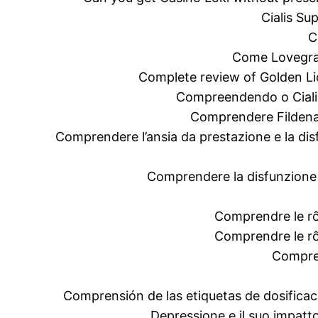
Cialis Su
C
Come Lovegra 
Complete review of Golden Li
Compreendendo o Cialis
Comprendere Fildena
Comprendere l’ansia da prestazione e la disf
Comprendere la disfunzione 
Comprendre le rôl
Comprendre le rôl
Compren
Comprensión de las etiquetas de dosificac
Depressione e il suo impatto