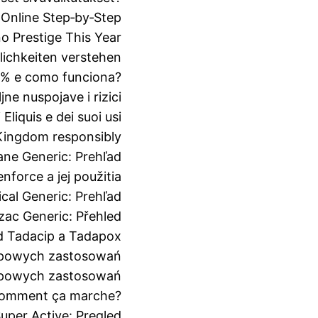
Online Step‑by‑Step
o Prestige This Year
ichkeiten verstehen
3% e como funciona?
jne nuspojave i rizici
Eliquis e dei suoi usi
 Kingdom responsibly
ne Generic: Prehľad
force a jej použitia
cal Generic: Prehľad
ac Generic: Přehled
d Tadacip a Tadapox
 typowych zastosowań
 typowych zastosowań
 comment ça marche?
uper Active: Pregled