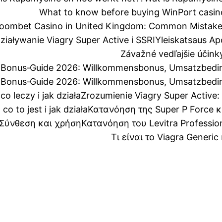
What to know before buying WinPort casin
oombet Casino in United Kingdom: Common Mistake
iaływanie Viagry Super Active i SSRI
Yleiskatsaus Apc
Závažné vedľajšie účink
 Bonus‑Guide 2026: Willkommensbonus, Umsatzbedin
 Bonus‑Guide 2026: Willkommensbonus, Umsatzbedin
o leczy i jak działa
Zrozumienie Viagry Super Active: c
o to jest i jak działa
Κατανόηση της Super P Force 
: Σύνθεση και χρήση
Κατανόηση του Levitra Professio
Τι είναι το Viagra Generic