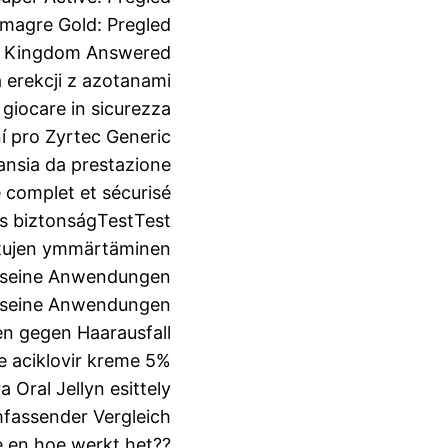
magre Gold: Pregled
ed Kingdom Answered
 erekcji z azotanami
 giocare in sicurezza
 pro Zyrtec Generic
’ansia da prestazione
e complet et sécurisé
s biztonság
Test
Test
 etujen ymmärtäminen
nd seine Anwendungen
nd seine Anwendungen
en gegen Haarausfall
e aciklovir kreme 5%
a Oral Jellyn esittely
 umfassender Vergleich
 en hoe werkt het??