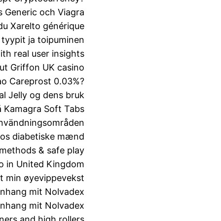
s Generic och Viagra
du Xarelto générique
 tyypit ja toipuminen
th real user insights
ut Griffon UK casino
 ao Careprost 0.03%?
al Jelly og dens bruk
å Kamagra Soft Tabs
 användningsområden
 hos diabetiske mænd
methods & safe play
ino in United Kingdom
t min øyevippevekst
enhang mit Nolvadex
enhang mit Nolvadex
ers and high rollers