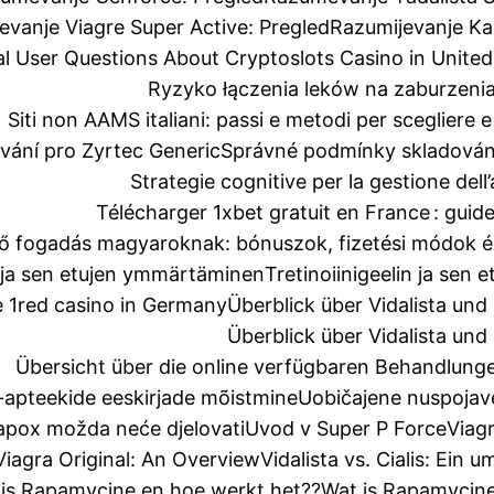
vanje Viagre Super Active: Pregled
Razumijevanje Ka
al User Questions About Cryptoslots Casino in Unit
Ryzyko łączenia leków na zaburzenia
Siti non AAMS italiani: passi e metodi per scegliere e
ání pro Zyrtec Generic
Správné podmínky skladování
Strategie cognitive per la gestione dell
Télécharger 1xbet gratuit en France : guid
lő fogadás magyaroknak: bónuszok, fizetési módok é
n ja sen etujen ymmärtäminen
Tretinoiinigeelin ja sen
 1red casino in Germany
Überblick über Vidalista u
Überblick über Vidalista u
Übersicht über die online verfügbaren Behandlung
i-apteekide eeskirjade mõistmine
Uobičajene nuspojav
dapox možda neće djelovati
Uvod v Super P Force
Viagr
Viagra Original: An Overview
Vidalista vs. Cialis: Ein
is Rapamycine en hoe werkt het??
Wat is Rapamycine