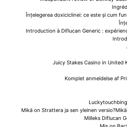
Ingréd
Înțelegerea doxiciclinei: ce este și cum fu
Înț
Introduction à Diflucan Generic : expérien
Introd
Juicy Stakes Casino in United
Komplet anmeldelse af Pr
Luckytouchbing
Mikä on Strattera ja sen yleinen versio?
Mikä
Milleks Diflucan 
Mis on Bact