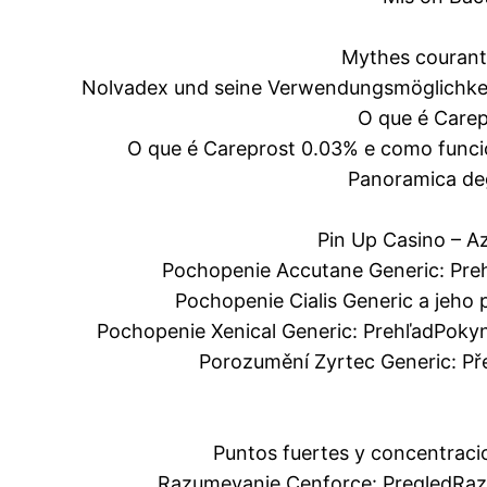
Mythes courants
Nolvadex und seine Verwendungsmöglichke
O que é Care
O que é Careprost 0.03% e como func
Panoramica degl
Pin Up Casino – A
Pochopenie Accutane Generic: Pre
Pochopenie Cialis Generic a jeho 
Pochopenie Xenical Generic: Prehľad
Pokyn
Porozumění Zyrtec Generic: Př
Puntos fuertes y concentraci
Razumevanje Cenforce: Pregled
Raz