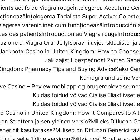
ients actifs du Viagra rouge
Înțelegerea Accutane Gener
ncționează
Înțelegerea Tadalista Super Active: Ce est
elegerea vareniclinei: cum funcționează
Introducción 
ces des patients
Introduction au Viagra rouge
Introduc
uzione al Viagra Oral Jelly
Ispravni uvjeti skladištenj
Jackpotx Casino in United Kingdom: How to Choose 
Jak zajistit bezpečnost Zyrtec Gen
 Kingdom: Pharmacy Tips and Buying Advice
Kako Cenf
Kamagra und seine Ve
ive Casino – Review mobilapp og brugeroplevelse me
Kuidas toidud võivad Cialise üliaktiivset 
Kuidas toidud võivad Cialise üliaktiivset 
o Casino in United Kingdom: How It Compares to Alt
 on Strattera ja sen yleinen versio?
Milleks Diflucan G
Genericit kasutatakse?
Millised on Diflucan Generici ta
rim ja selle üldine versioon?
Mitkä ovat Stratteran yle