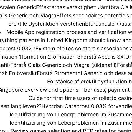
 Aralen Generic
Effekternas varaktighet: Jämföra Ciali
alis Generic och Viagra
Effets secondaires potentiels 
Erektile Dysfunktion verstehen
Eturauhasleikkaus:
– Mobile App registration process and verification wi
rything patients in United Kingdom should know abo
reprost 0.03%?
Existem efeitos colaterais associados
rmation 1
formation 2
formation 3
Forstå Apcalis SX Or
afil)
Förstå Cialis Generic och Viagra (sildenafil)
Först
nal: En översikt
Förstå Stromectol Generic och dess
Forståelse af erektil dysfunktion
ingapore overview and options – bonuses, payment 
Guide for first‑time users of rolletto cas
een lang leven??
Hvordan Careprost 0.03% forvandle
Identifizierung von Leberproblemen im Zusamm
Identifizierung von Leberproblemen im Zusamm
o – Review games selection and RTP rates for beginn