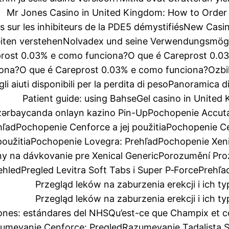
Mr Jones Casino in United Kingdom: How to Order 
 sur les inhibiteurs de la PDE5 démystifiés
New Casin
iten verstehen
Nolvadex und seine Verwendungsmögl
prost 0.03% e como funciona?
O que é Careprost 0.0
iona?
O que é Careprost 0.03% e como funciona?
Ozbil
i aiuti disponibili per la perdita di peso
Panoramica di 
Patient guide: using BahseGel casino in United
zərbaycanda onlayn kazino Pin-Up
Pochopenie Accuta
hľad
Pochopenie Cenforce a jej použitia
Pochopenie Cen
použitia
Pochopenie Lovegra: Prehľad
Pochopenie Xeni
y na dávkovanie pre Xenical Generic
Porozumění Proz
ehled
Pregled Levitra Soft Tabs i Super P‑Force
Prehľa
Przegląd leków na zaburzenia erekcji i ich
Przegląd leków na zaburzenia erekcji i ich
ones: estándares del NHS
Qu’est-ce que Champix et
umevanje Cenforce: Pregled
Razumevanje Tadalista S