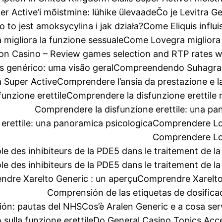
per Active’i mõistmine: lühike ülevaade
Čo je Levitra G
o to jest amoksycylina i jak działa?
Come Eliquis influi
migliora la funzione sessuale
Come Lovegra migliora 
on Casino – Review games selection and RTP rates wit
 genérico: uma visão geral
Compreendendo Suhagra:
 Super Active
Comprendere l’ansia da prestazione e la
unzione erettile
Comprendere la disfunzione erettile n
Comprendere la disfunzione erettile: una pa
erettile: una panoramica psicologica
Comprendere Lov
Comprendere Lov
e des inhibiteurs de la PDE5 dans le traitement de la
e des inhibiteurs de la PDE5 dans le traitement de la
dre Xarelto Generic : un aperçu
Comprendre Xarelto
Comprensión de las etiquetas de dosifica
ión: pautas del NHS
Cos’è Aralen Generic e a cosa se
 sulla funzione erettile
Do General Casino Topics Acc