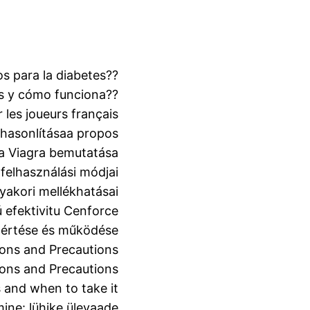
s para la diabetes??
s y cómo funciona??
 les joueurs français
ehasonlítása
a propos
 a Viagra bemutatása
felhasználási módjai
yakori mellékhatásai
ú efektivitu Cenforce
gértése és működése
ons and Precautions
ons and Precautions
 and when to take it
mine: lühike ülevaade