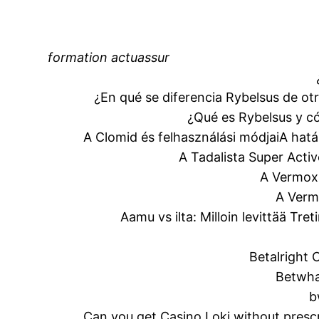
formation actuassur
¿En qué se diferencia Rybelsus de o
¿Qué es Rybelsus y c
A Clomid és felhasználási módjai
A hatá
A Tadalista Super Acti
A Vermox 
A Verm
Aamu vs ilta: Milloin levittää Tret
Betalright
Betwha
b
Can you get Casino Loki without presc