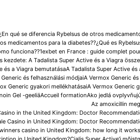
¿En qué se diferencia Rybelsus de otros medicamento
tros medicamentos para la diabetes??
¿Qué es Rybelsu
ómo funciona??
1exbet en France : guide complet pour
s kezdete: A Tadalista Super Active és a Viagra össz
ve és a Viagra bemutatása
A Tadalista Super Active és
Generic és felhasználási módjai
A Vermox Generic és 
ox Generic gyakori mellékhatásai
A Vermox Generic g
inoin Gel -geeliä
Accueil formation
Ako jedlá ovplyvňuj
Az amoxicillin me
 Casino in the United Kingdom: Doctor Recommendati
le Casino in United Kingdom: Doctor Recommendati
winners casino in United Kingdom: how long it works
ription in United Kingdom?
Cialis Super Active’i mõist