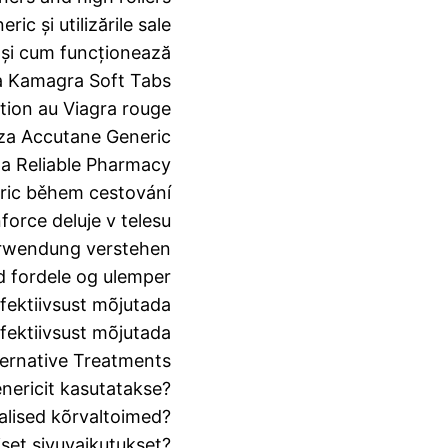
ic și utilizările sale
e și cum funcționează
a Kamagra Soft Tabs
tion au Viagra rouge
a za Accutane Generic
a Reliable Pharmacy
eric během cestování
orce deluje v telesu
rwendung verstehen
d fordele og ulemper
efektiivsust mõjutada
efektiivsust mõjutada
ernative Treatments
enericit kasutatakse?
valised kõrvaltoimed?
iset sivuvaikutukset?