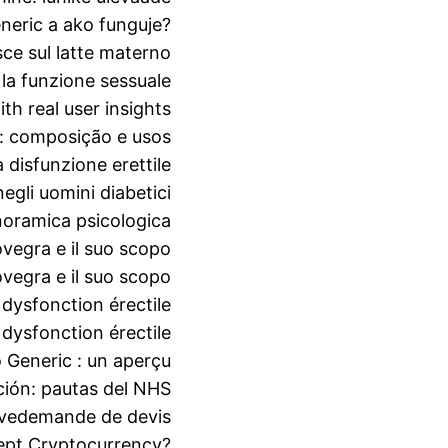
eneric a ako funguje?
sce sul latte materno
la funzione sessuale
h real user insights
 composição e usos
 disfunzione erettile
egli uomini diabetici
noramica psicologica
egra e il suo scopo
egra e il suo scopo
 dysfonction érectile
 dysfonction érectile
 Generic : un aperçu
ción: pautas del NHS
rve
demande de devis
ept Cryptocurrency?