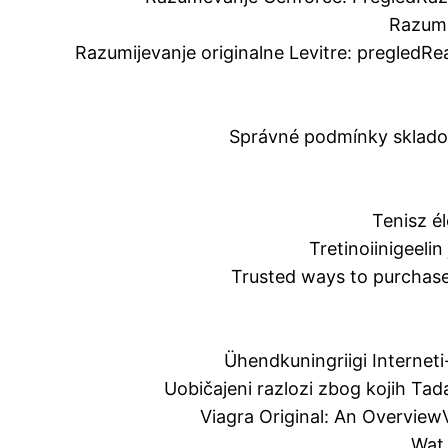
Razume
Razumijevanje originalne Levitre: pregled
Re
Správné podmínky skladov
Tenisz é
Tretinoiinigeeli
Trusted ways to purchase
Ühendkuningriigi Internet
Uobičajeni razlozi zbog kojih Ta
Viagra Original: An Overview
Wat 