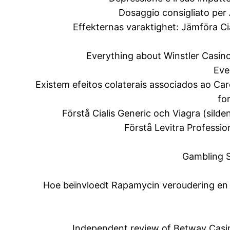
Dosaggio consigliato per
Effekternas varaktighet: Jämföra Ci
Everything about Winstler Casino 
Eve
Existem efeitos colaterais associados ao Ca
fo
Förstå Cialis Generic och Viagra (silden
Förstå Levitra Professio
Gambling S
Hoe beïnvloedt Rapamycin veroudering en 
Independent review of Betway Casin