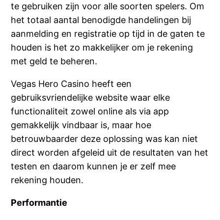
te gebruiken zijn voor alle soorten spelers. Om
het totaal aantal benodigde handelingen bij
aanmelding en registratie op tijd in de gaten te
houden is het zo makkelijker om je rekening
met geld te beheren.
Vegas Hero Casino heeft een
gebruiksvriendelijke website waar elke
functionaliteit zowel online als via app
gemakkelijk vindbaar is, maar hoe
betrouwbaarder deze oplossing was kan niet
direct worden afgeleid uit de resultaten van het
testen en daarom kunnen je er zelf mee
rekening houden.
Performantie