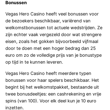
Bonussen
Vegas Hero Casino heeft veel bonussen voor
de bezoekers beschikbaar, variërend van
welkomstbonussen tot actuele wedstrijden. Ze
zijn echter vaak vergezeld door wat strengere
eisen, zoals het gokken bijvoorbeeld vijfmaal
door te doen met een hoger bedrag dan 25
euro om zo de volledige prijs van je bonustype
op tijd in te kunnen leveren.
Vegas Hero Casino heeft meerdere typen
bonussen voor haar spelers beschikbaar. Het
begint bij het welkomstpakket, bestaande uit
twee bonusdeeltjes: een cashrekening en vrije
spins (van 100). Voor elk deel kun je 10 euro
inzetten.