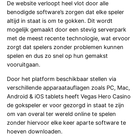
De website verloopt heel vlot door alle
benodigde software’s zorgen dat elke speler
altijd in staat is om te gokken. Dit wordt
mogelijk gemaakt door een stevig serverpark
met de meest recente technologie, wat ervoor
zorgt dat spelers zonder problemen kunnen
spelen en dus zo snel op hun gemakst
vooruitgaan.
Door het platform beschikbaar stellen via
verschillende apparaatauflagen zoals PC, Mac,
Android & iOS tablets heeft Vegas Hero Casino
de gokspeler er voor gezorgd in staat te zijn
om van overal ter wereld online te spelen
zonder hiervoor elke keer aparte software te
hoeven downloaden.