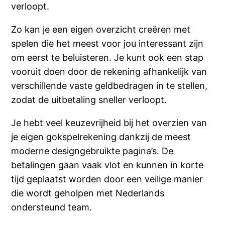
verloopt.
Zo kan je een eigen overzicht creëren met
spelen die het meest voor jou interessant zijn
om eerst te beluisteren. Je kunt ook een stap
vooruit doen door de rekening afhankelijk van
verschillende vaste geldbedragen in te stellen,
zodat de uitbetaling sneller verloopt.
Je hebt veel keuzevrijheid bij het overzien van
je eigen gokspelrekening dankzij de meest
moderne designgebruikte pagina’s. De
betalingen gaan vaak vlot en kunnen in korte
tijd geplaatst worden door een veilige manier
die wordt geholpen met Nederlands
ondersteund team.