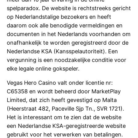
spelparadox. De website is rechtstreeks gericht
op Nederlandstalige bezoekers en heeft
daarom ook alle benodigde vermeldingen en
documenten in het Nederlands voorhanden om
onafhankelijk te worden geregistreerd door de
Nederlandse KSA (Kansspelautoriteit). Een
vergunning is een noodzakelijke conditie voor
elke legale online gokspeler.
Vegas Hero Casino valt onder licentie nr:
C65358 en wordt beheerd door MarketPlay
Limited, dat zich heeft gevestigd op Malta
(Heerstraat 482, Paceville Sjp Tn., SVR 1721).
Het is interessant om te zien dat de website
een Nederlandse KSA-geregistreerde website
gebruikt voor het verwerken van betalingen.