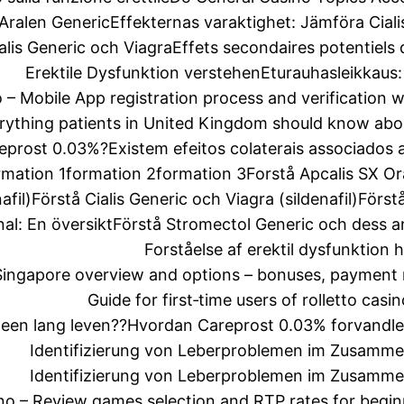
 Aralen Generic
Effekternas varaktighet: Jämföra Ciali
alis Generic och Viagra
Effets secondaires potentiels 
Erektile Dysfunktion verstehen
Eturauhasleikkaus:
– Mobile App registration process and verification wi
rything patients in United Kingdom should know abo
reprost 0.03%?
Existem efeitos colaterais associados
rmation 1
formation 2
formation 3
Forstå Apcalis SX Or
afil)
Förstå Cialis Generic och Viagra (sildenafil)
Först
nal: En översikt
Förstå Stromectol Generic och dess
Forståelse af erektil dysfunktion
ingapore overview and options – bonuses, payment 
Guide for first‑time users of rolletto cas
een lang leven??
Hvordan Careprost 0.03% forvandle
Identifizierung von Leberproblemen im Zusamm
Identifizierung von Leberproblemen im Zusamm
o – Review games selection and RTP rates for beginn