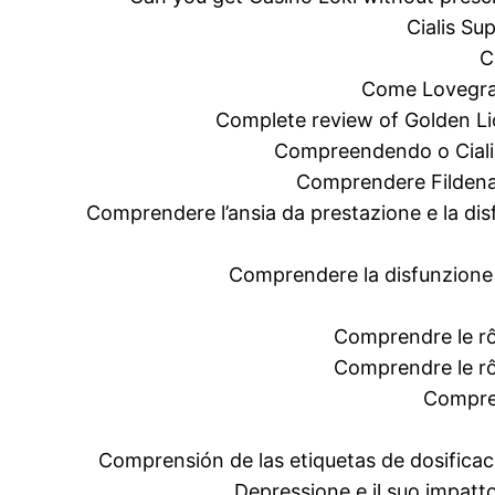
Cialis Su
C
Come Lovegra 
Complete review of Golden Li
Compreendendo o Cialis
Comprendere Fildena
Comprendere l’ansia da prestazione e la disf
Comprendere la disfunzione 
Comprendre le rôl
Comprendre le rôl
Compren
Comprensión de las etiquetas de dosificac
Depressione e il suo impatto