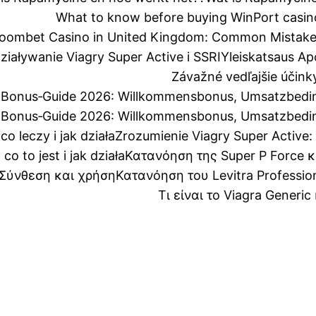
What to know before buying WinPort casin
oombet Casino in United Kingdom: Common Mistake
iaływanie Viagry Super Active i SSRI
Yleiskatsaus Apc
Závažné vedľajšie účink
 Bonus‑Guide 2026: Willkommensbonus, Umsatzbedin
 Bonus‑Guide 2026: Willkommensbonus, Umsatzbedin
o leczy i jak działa
Zrozumienie Viagry Super Active: c
o to jest i jak działa
Κατανόηση της Super P Force 
: Σύνθεση και χρήση
Κατανόηση του Levitra Professio
Τι είναι το Viagra Generic