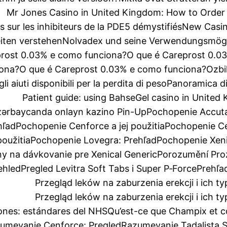
Mr Jones Casino in United Kingdom: How to Order 
 sur les inhibiteurs de la PDE5 démystifiés
New Casin
iten verstehen
Nolvadex und seine Verwendungsmögl
prost 0.03% e como funciona?
O que é Careprost 0.0
iona?
O que é Careprost 0.03% e como funciona?
Ozbil
i aiuti disponibili per la perdita di peso
Panoramica di 
Patient guide: using BahseGel casino in United
zərbaycanda onlayn kazino Pin-Up
Pochopenie Accuta
hľad
Pochopenie Cenforce a jej použitia
Pochopenie Cen
použitia
Pochopenie Lovegra: Prehľad
Pochopenie Xeni
y na dávkovanie pre Xenical Generic
Porozumění Proz
ehled
Pregled Levitra Soft Tabs i Super P‑Force
Prehľa
Przegląd leków na zaburzenia erekcji i ich
Przegląd leków na zaburzenia erekcji i ich
ones: estándares del NHS
Qu’est-ce que Champix et
umevanje Cenforce: Pregled
Razumevanje Tadalista S