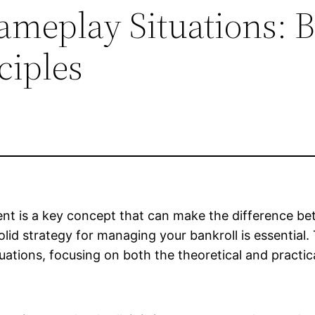
Gameplay Situations: 
iples
nt is a key concept that can make the difference be
lid strategy for managing your bankroll is essential. T
ations, focusing on both the theoretical and practic