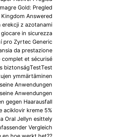
magre Gold: Pregled
ed Kingdom Answered
 erekcji z azotanami
 giocare in sicurezza
 pro Zyrtec Generic
’ansia da prestazione
e complet et sécurisé
s biztonság
Test
Test
 etujen ymmärtäminen
nd seine Anwendungen
nd seine Anwendungen
en gegen Haarausfall
e aciklovir kreme 5%
a Oral Jellyn esittely
 umfassender Vergleich
 en hoe werkt het??