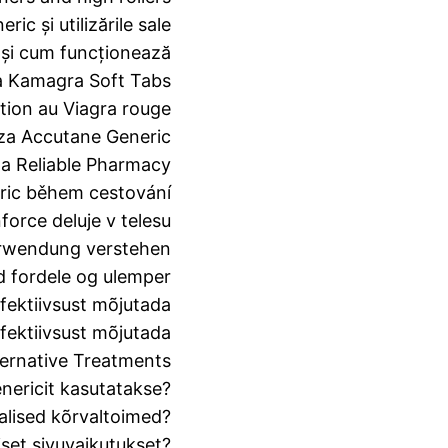
ic și utilizările sale
e și cum funcționează
a Kamagra Soft Tabs
tion au Viagra rouge
a za Accutane Generic
a Reliable Pharmacy
eric během cestování
orce deluje v telesu
rwendung verstehen
d fordele og ulemper
efektiivsust mõjutada
efektiivsust mõjutada
ernative Treatments
enericit kasutatakse?
valised kõrvaltoimed?
iset sivuvaikutukset?