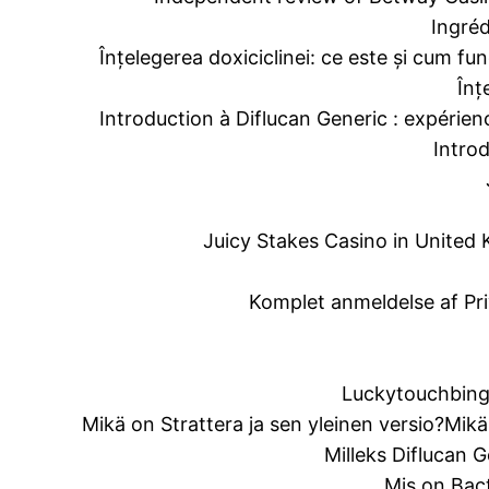
Ingréd
Înțelegerea doxiciclinei: ce este și cum fu
Înț
Introduction à Diflucan Generic : expérien
Introd
Juicy Stakes Casino in United
Komplet anmeldelse af Pr
Luckytouchbing
Mikä on Strattera ja sen yleinen versio?
Mikä
Milleks Diflucan 
Mis on Bact