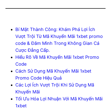
Bí Mật Thành Công: Khám Phá Lợi Ích
Vượt Trội Từ Mã Khuyến Mãi 1xbet promo
code & Đắm Mình Trong Không Gian Cá
Cược Đẳng Cấp.
Hiểu Rõ Về Mã Khuyến Mãi 1xbet Promo
Code
Cách Sử Dụng Mã Khuyến Mãi 1xbet
Promo Code Hiệu Quả
Các Lợi Ích Vượt Trội Khi Sử Dụng Mã
Khuyến Mãi
Tối Ưu Hóa Lợi Nhuận Với Mã Khuyến Mãi
1xbet