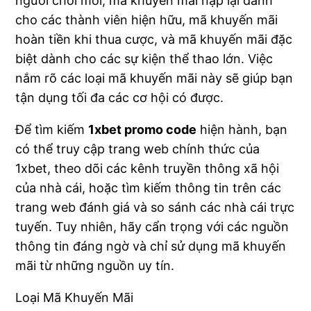
người chơi mới, mã khuyến mãi nạp lại dành
cho các thành viên hiện hữu, mã khuyến mãi
hoàn tiền khi thua cược, và mã khuyến mãi đặc
biệt dành cho các sự kiện thể thao lớn. Việc
nắm rõ các loại mã khuyến mãi này sẽ giúp bạn
tận dụng tối đa các cơ hội có được.
Để tìm kiếm
1xbet promo code
hiện hành, bạn
có thể truy cập trang web chính thức của
1xbet, theo dõi các kênh truyền thông xã hội
của nhà cái, hoặc tìm kiếm thông tin trên các
trang web đánh giá và so sánh các nhà cái trực
tuyến. Tuy nhiên, hãy cẩn trọng với các nguồn
thông tin đáng ngờ và chỉ sử dụng mã khuyến
mãi từ những nguồn uy tín.
Loại Mã Khuyến Mãi