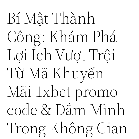
Bí Mật Thành
Công: Khám Phá
Lợi Ích Vượt Trội
Từ Mã Khuyến
Mãi 1xbet promo
code & Đắm Mình
Trong Không Gian