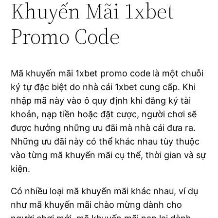
Khuyến Mãi 1xbet
Promo Code
Mã khuyến mãi 1xbet promo code là một chuỗi
ký tự đặc biệt do nhà cái 1xbet cung cấp. Khi
nhập mã này vào ô quy định khi đăng ký tài
khoản, nạp tiền hoặc đặt cược, người chơi sẽ
được hưởng những ưu đãi mà nhà cái đưa ra.
Những ưu đãi này có thể khác nhau tùy thuộc
vào từng mã khuyến mãi cụ thể, thời gian và sự
kiện.
Có nhiều loại mã khuyến mãi khác nhau, ví dụ
như mã khuyến mãi chào mừng dành cho