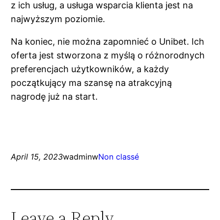
z ich usług, a usługa wsparcia klienta jest na
najwyższym poziomie.
Na koniec, nie można zapomnieć o Unibet. Ich
oferta jest stworzona z myślą o różnorodnych
preferencjach użytkowników, a każdy
początkujący ma szansę na atrakcyjną
nagrodę już na start.
April 15, 2023
wadminw
Non classé
Leave a Reply