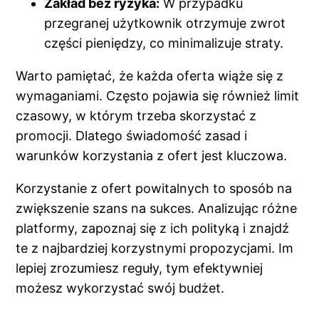
Zakład bez ryzyka:
W przypadku
przegranej użytkownik otrzymuje zwrot
części pieniędzy, co minimalizuje straty.
Warto pamiętać, że każda oferta wiąże się z
wymaganiami. Często pojawia się również limit
czasowy, w którym trzeba skorzystać z
promocji. Dlatego świadomość zasad i
warunków korzystania z ofert jest kluczowa.
Korzystanie z ofert powitalnych to sposób na
zwiększenie szans na sukces. Analizując różne
platformy, zapoznaj się z ich polityką i znajdź
te z najbardziej korzystnymi propozycjami. Im
lepiej zrozumiesz reguły, tym efektywniej
możesz wykorzystać swój budżet.