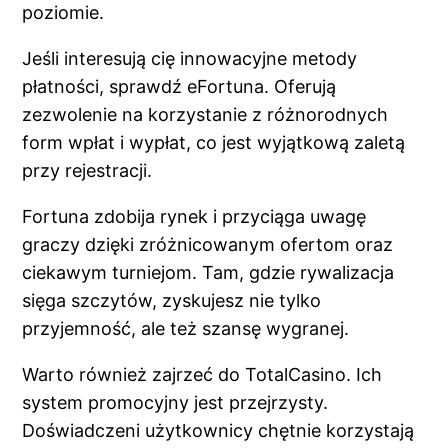
poziomie.
Jeśli interesują cię innowacyjne metody
płatności, sprawdź eFortuna. Oferują
zezwolenie na korzystanie z różnorodnych
form wpłat i wypłat, co jest wyjątkową zaletą
przy rejestracji.
Fortuna zdobija rynek i przyciąga uwagę
graczy dzięki zróżnicowanym ofertom oraz
ciekawym turniejom. Tam, gdzie rywalizacja
sięga szczytów, zyskujesz nie tylko
przyjemność, ale też szansę wygranej.
Warto również zajrzeć do TotalCasino. Ich
system promocyjny jest przejrzysty.
Doświadczeni użytkownicy chętnie korzystają