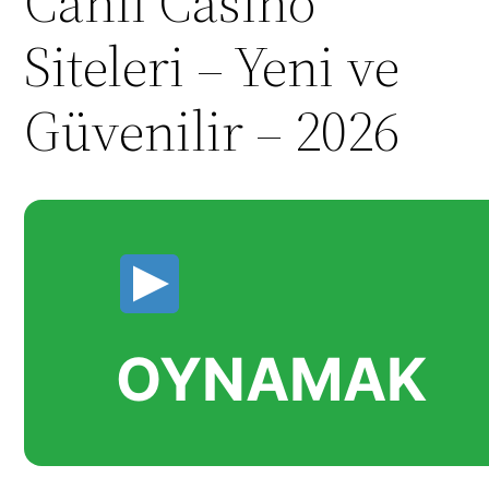
Canlı Casino
Siteleri – Yeni ve
Güvenilir – 2026
OYNAMAK