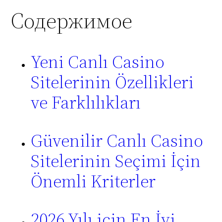
Содержимое
Yeni Canlı Casino
Sitelerinin Özellikleri
ve Farklılıkları
Güvenilir Canlı Casino
Sitelerinin Seçimi İçin
Önemli Kriterler
2026 Yılı için En İyi