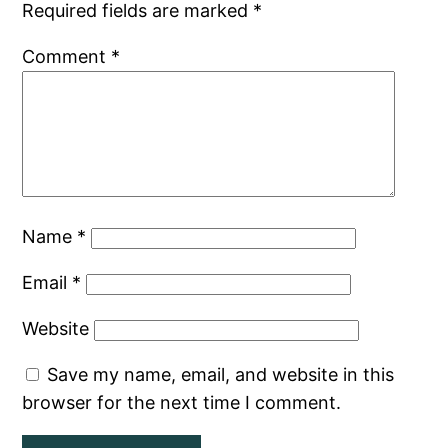
Required fields are marked
*
Comment
*
Name
*
Email
*
Website
Save my name, email, and website in this
browser for the next time I comment.