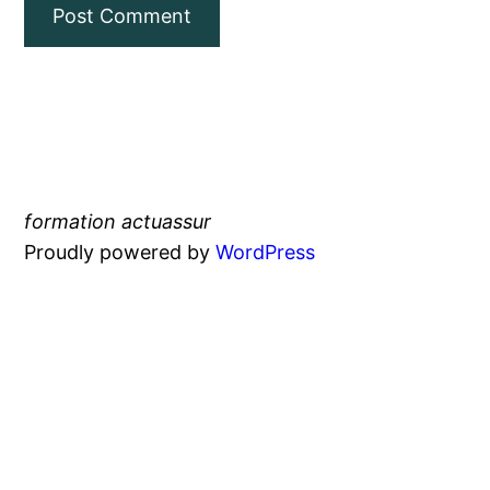
formation actuassur
Proudly powered by
WordPress