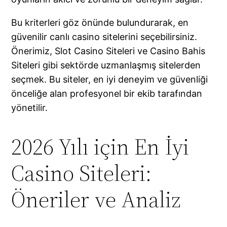
Bu kriterleri göz önünde bulundurarak, en
güvenilir canlı casino sitelerini seçebilirsiniz.
Önerimiz, Slot Casino Siteleri ve Casino Bahis
Siteleri gibi sektörde uzmanlaşmış sitelerden
seçmek. Bu siteler, en iyi deneyim ve güvenliği
önceliğe alan profesyonel bir ekib tarafından
yönetilir.
2026 Yılı için En İyi
Casino Siteleri:
Öneriler ve Analiz