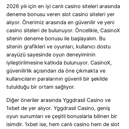
2026 yılı için en iyi canlı casino siteleri arasında
deneme bonusu veren slot casino siteleri yer
alıyor. Önerimiz arasında en güvenilir ve yeni
casino siteleri de bulunuyor. Öncelikle, CasinoX
sitenin deneme bonusu ile başlayalım. Bu
sitenin grafikleri ve oyunları, kullanıcı dostu
arayüzü sayesinde oyun deneyiminin
iyileştirilmesine katkıda bulunuyor. CasinoX,
güvenilirlik açısından da öne çıkmakta ve
kullanıcıların paralarının güvenli bir şekilde
tutulduğu bir ortam sağlıyor.
Diğer öneriler arasında Yggdrasil Casino ve
1xbet de yer alıyor. Yggdrasil Casino, geniş
oyun sunumları ve çeşitli bonuslarla bilinen bir
isimdir. 1xbet ise, hem canlı casino hem de slot