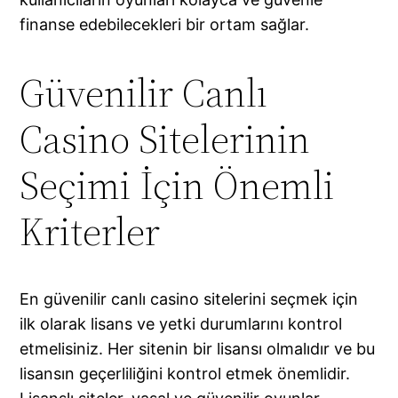
finanse edebilecekleri bir ortam sağlar.
Güvenilir Canlı
Casino Sitelerinin
Seçimi İçin Önemli
Kriterler
En güvenilir canlı casino sitelerini seçmek için
ilk olarak lisans ve yetki durumlarını kontrol
etmelisiniz. Her sitenin bir lisansı olmalıdır ve bu
lisansın geçerliliğini kontrol etmek önemlidir.