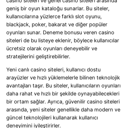
casino siteleri ve genel casino siteleri arasında
geniş bir oyun kataloğu sunarlar. Bu siteler,
kullanıcılarına yüzlerce farklı slot oyunu,
blackjack, poker, bakarat ve diğer popüler
oyunları sunar. Deneme bonusu veren casino
siteleri de bu listeye eklenir, böylece kullanıcılar
ücretsiz olarak oyunları deneyebilir ve
stratejilerini geliştirebilirler.
Yeni canlı casino siteleri, kullanıcı dostu
arayüzler ve hızlı yüklemelerle bilinen teknolojik
avantajları taşır. Bu siteler, kullanıcıların oyunları
daha rahat ve hızlı bir şekilde oynayabilecekleri
bir ortam sağlar. Ayrıca, güvenilir casino siteleri
arasında, yeni siteler genellikle daha modern ve
güncel teknolojileri kullanarak kullanıcı
deneyimini iyileştirirler.