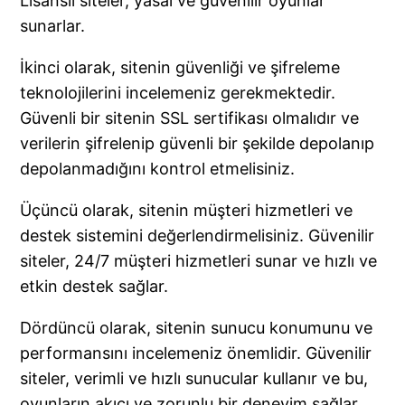
Lisanslı siteler, yasal ve güvenilir oyunlar
sunarlar.
İkinci olarak, sitenin güvenliği ve şifreleme
teknolojilerini incelemeniz gerekmektedir.
Güvenli bir sitenin SSL sertifikası olmalıdır ve
verilerin şifrelenip güvenli bir şekilde depolanıp
depolanmadığını kontrol etmelisiniz.
Üçüncü olarak, sitenin müşteri hizmetleri ve
destek sistemini değerlendirmelisiniz. Güvenilir
siteler, 24/7 müşteri hizmetleri sunar ve hızlı ve
etkin destek sağlar.
Dördüncü olarak, sitenin sunucu konumunu ve
performansını incelemeniz önemlidir. Güvenilir
siteler, verimli ve hızlı sunucular kullanır ve bu,
oyunların akıcı ve zorunlu bir deneyim sağlar.