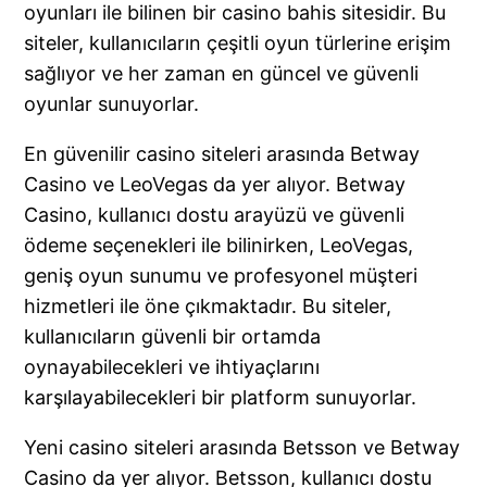
oyunları ile bilinen bir casino bahis sitesidir. Bu
siteler, kullanıcıların çeşitli oyun türlerine erişim
sağlıyor ve her zaman en güncel ve güvenli
oyunlar sunuyorlar.
En güvenilir casino siteleri arasında Betway
Casino ve LeoVegas da yer alıyor. Betway
Casino, kullanıcı dostu arayüzü ve güvenli
ödeme seçenekleri ile bilinirken, LeoVegas,
geniş oyun sunumu ve profesyonel müşteri
hizmetleri ile öne çıkmaktadır. Bu siteler,
kullanıcıların güvenli bir ortamda
oynayabilecekleri ve ihtiyaçlarını
karşılayabilecekleri bir platform sunuyorlar.
Yeni casino siteleri arasında Betsson ve Betway
Casino da yer alıyor. Betsson, kullanıcı dostu