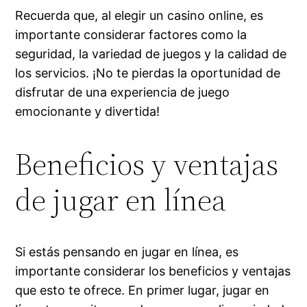
Recuerda que, al elegir un casino online, es
importante considerar factores como la
seguridad, la variedad de juegos y la calidad de
los servicios. ¡No te pierdas la oportunidad de
disfrutar de una experiencia de juego
emocionante y divertida!
Beneficios y ventajas
de jugar en línea
Si estás pensando en jugar en línea, es
importante considerar los beneficios y ventajas
que esto te ofrece. En primer lugar, jugar en