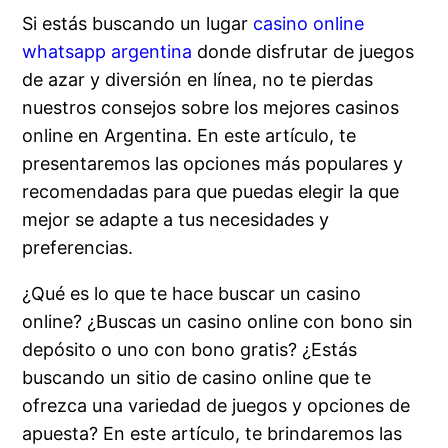
Si estás buscando un lugar
casino online
whatsapp argentina
donde disfrutar de juegos
de azar y diversión en línea, no te pierdas
nuestros consejos sobre los mejores casinos
online en Argentina. En este artículo, te
presentaremos las opciones más populares y
recomendadas para que puedas elegir la que
mejor se adapte a tus necesidades y
preferencias.
¿Qué es lo que te hace buscar un casino
online? ¿Buscas un casino online con bono sin
depósito o uno con bono gratis? ¿Estás
buscando un sitio de casino online que te
ofrezca una variedad de juegos y opciones de
apuesta? En este artículo, te brindaremos las