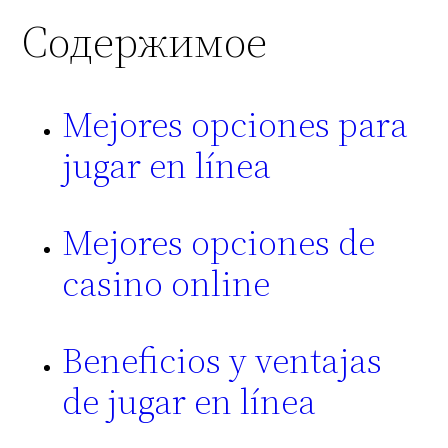
Содержимое
Mejores opciones para
jugar en línea
Mejores opciones de
casino online
Beneficios y ventajas
de jugar en línea