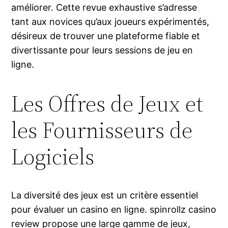
améliorer. Cette revue exhaustive s’adresse
tant aux novices qu’aux joueurs expérimentés,
désireux de trouver une plateforme fiable et
divertissante pour leurs sessions de jeu en
ligne.
Les Offres de Jeux et
les Fournisseurs de
Logiciels
La diversité des jeux est un critère essentiel
pour évaluer un casino en ligne. spinrollz casino
review propose une large gamme de jeux,