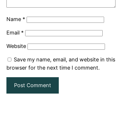
Name
*
Email
*
Website
Save my name, email, and website in this
browser for the next time I comment.