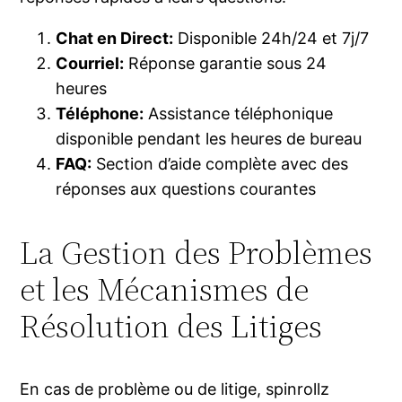
Chat en Direct:
Disponible 24h/24 et 7j/7
Courriel:
Réponse garantie sous 24
heures
Téléphone:
Assistance téléphonique
disponible pendant les heures de bureau
FAQ:
Section d’aide complète avec des
réponses aux questions courantes
La Gestion des Problèmes
et les Mécanismes de
Résolution des Litiges
En cas de problème ou de litige, spinrollz