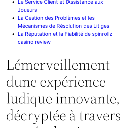
Le Service Client et l’Assistance aux
Joueurs
La Gestion des Problèmes et les
Mécanismes de Résolution des Litiges
La Réputation et la Fiabilité de spinrollz
casino review
Lémerveillement
dune expérience
ludique innovante,
décryptée à travers