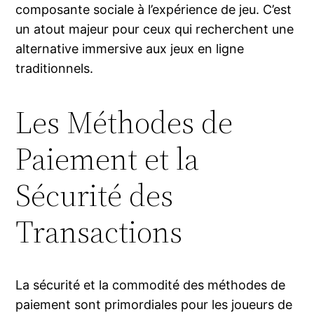
composante sociale à l’expérience de jeu. C’est
un atout majeur pour ceux qui recherchent une
alternative immersive aux jeux en ligne
traditionnels.
Les Méthodes de
Paiement et la
Sécurité des
Transactions
La sécurité et la commodité des méthodes de
paiement sont primordiales pour les joueurs de