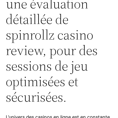
une évaluation
détaillée de
spinrollz casino
review, pour des
sessions de jeu
optimisées et
sécurisées.
L’univers des casinos en ligne est en constante