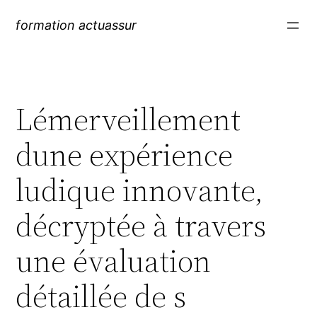
formation actuassur
Lémerveillement
dune expérience
ludique innovante,
décryptée à travers
une évaluation
détaillée de s