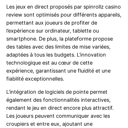
Les jeux en direct proposés par spinrollz casino
review sont optimisés pour différents appareils,
permettant aux joueurs de profiter de
l’expérience sur ordinateur, tablette ou
smartphone. De plus, la plateforme propose
des tables avec des limites de mise variées,
adaptées à tous les budgets. L’innovation
technologique est au cœur de cette
expérience, garantissant une fluidité et une
fiabilité exceptionnelles.
L’intégration de logiciels de pointe permet
également des fonctionnalités interactives,
rendant le jeu en direct encore plus attractif.
Les joueurs peuvent communiquer avec les
croupiers et entre eux, ajoutant une