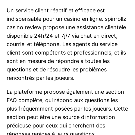
Un service client réactif et efficace est
indispensable pour un casino en ligne. spinrollz
casino review propose une assistance clientèle
disponible 24h/24 et 7j/7 via chat en direct,
courriel et téléphone. Les agents du service
client sont compétents et professionnels, et ils
sont en mesure de répondre à toutes les
questions et de résoudre les problèmes
rencontrés par les joueurs.
La plateforme propose également une section
FAQ complète, qui répond aux questions les
plus fréquemment posées par les joueurs. Cette
section peut être une source d’information
précieuse pour ceux qui cherchent des
réponses rapides à leurs questions.