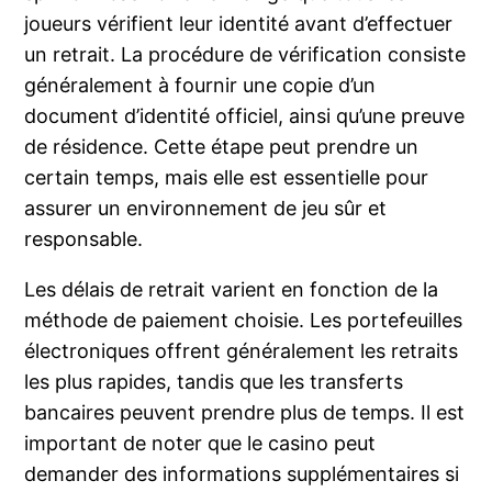
joueurs vérifient leur identité avant d’effectuer
un retrait. La procédure de vérification consiste
généralement à fournir une copie d’un
document d’identité officiel, ainsi qu’une preuve
de résidence. Cette étape peut prendre un
certain temps, mais elle est essentielle pour
assurer un environnement de jeu sûr et
responsable.
Les délais de retrait varient en fonction de la
méthode de paiement choisie. Les portefeuilles
électroniques offrent généralement les retraits
les plus rapides, tandis que les transferts
bancaires peuvent prendre plus de temps. Il est
important de noter que le casino peut
demander des informations supplémentaires si