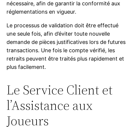
nécessaire, afin de garantir la conformité aux
réglementations en vigueur.
Le processus de validation doit être effectué
une seule fois, afin d’éviter toute nouvelle
demande de pièces justificatives lors de futures
transactions. Une fois le compte vérifié, les
retraits peuvent être traités plus rapidement et
plus facilement.
Le Service Client et
l’Assistance aux
Joueurs