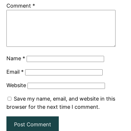
Comment
*
Name
*
Email
*
Website
Save my name, email, and website in this
browser for the next time I comment.