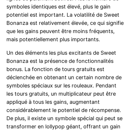
symboles identiques est élevé, plus le gain
potentiel est important. La volatilité de Sweet
Bonanza est relativement élevée, ce qui signifie
que les gains peuvent être moins fréquents,
mais potentiellement plus importants.
Un des éléments les plus excitants de Sweet
Bonanza est la présence de fonctionnalités
bonus. La fonction de tours gratuits est
déclenchée en obtenant un certain nombre de
symboles spéciaux sur les rouleaux. Pendant
les tours gratuits, un multiplicateur peut être
appliqué à tous les gains, augmentant
considérablement le potentiel de récompense.
De plus, il existe un symbole spécial qui peut se
transformer en lollypop géant, offrant un gain