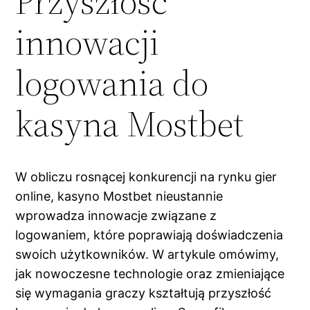
Przyszłość
innowacji
logowania do
kasyna Mostbet
W obliczu rosnącej konkurencji na rynku gier
online, kasyno Mostbet nieustannie
wprowadza innowacje związane z
logowaniem, które poprawiają doświadczenia
swoich użytkowników. W artykule omówimy,
jak nowoczesne technologie oraz zmieniające
się wymagania graczy kształtują przyszłość