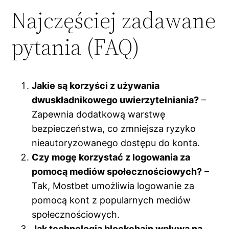
Najczęściej zadawane
pytania (FAQ)
Jakie są korzyści z używania
dwuskładnikowego uwierzytelniania?
–
Zapewnia dodatkową warstwę
bezpieczeństwa, co zmniejsza ryzyko
nieautoryzowanego dostępu do konta.
Czy mogę korzystać z logowania za
pomocą mediów społecznościowych?
–
Tak, Mostbet umożliwia logowanie za
pomocą kont z popularnych mediów
społecznościowych.
Jak technologia blockchain wpływa na