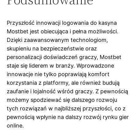
Przyszłość innowacji logowania do kasyna
Mostbet jest obiecująca i pełna możliwości.
Dzięki zaawansowanym technologiom,
skupieniu na bezpieczeństwie oraz
personalizacji doświadczeń graczy, Mostbet
staje się liderem w branży. Wprowadzone
innowacje nie tylko poprawiają komfort
korzystania z platformy, ale również budują
zaufanie i lojalność wśród graczy. Z pewnością
możemy spodziewać się dalszego rozwoju
tych rozwiązań w najbliższej przyszłości, co z
pewnością wpłynie na dalszy rozwój rynku gier
online.