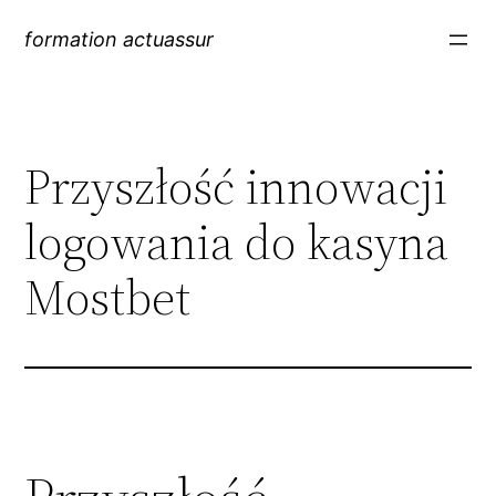
formation actuassur
Przyszłość innowacji
logowania do kasyna
Mostbet