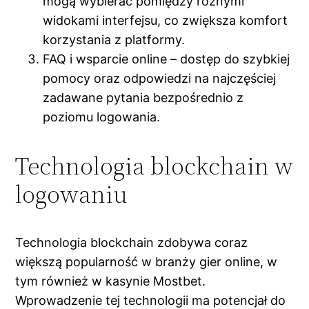
mogą wybierać pomiędzy różnymi
widokami interfejsu, co zwiększa komfort
korzystania z platformy.
FAQ i wsparcie online – dostęp do szybkiej
pomocy oraz odpowiedzi na najczęściej
zadawane pytania bezpośrednio z
poziomu logowania.
Technologia blockchain w
logowaniu
Technologia blockchain zdobywa coraz
większą popularność w branży gier online, w
tym również w kasynie Mostbet.
Wprowadzenie tej technologii ma potencjał do