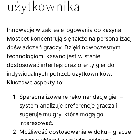
użytkownika
Innowacje w zakresie logowania do kasyna
Mostbet koncentrują się także na personalizacji
doświadczeń graczy. Dzięki nowoczesnym
technologiom, kasyno jest w stanie
dostosować interfejs oraz oferty gier do
indywidualnych potrzeb użytkowników.
Kluczowe aspekty to:
Spersonalizowane rekomendacje gier –
system analizuje preferencje gracza i
sugeruje mu gry, które mogą go
interesować.
Możliwość dostosowania widoku – gracze