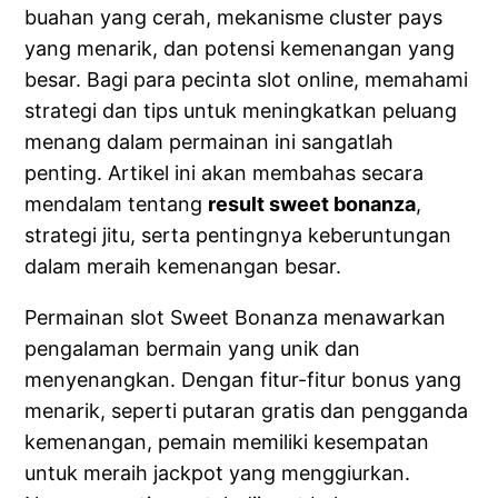
buahan yang cerah, mekanisme cluster pays
yang menarik, dan potensi kemenangan yang
besar. Bagi para pecinta slot online, memahami
strategi dan tips untuk meningkatkan peluang
menang dalam permainan ini sangatlah
penting. Artikel ini akan membahas secara
mendalam tentang
result sweet bonanza
,
strategi jitu, serta pentingnya keberuntungan
dalam meraih kemenangan besar.
Permainan slot Sweet Bonanza menawarkan
pengalaman bermain yang unik dan
menyenangkan. Dengan fitur-fitur bonus yang
menarik, seperti putaran gratis dan pengganda
kemenangan, pemain memiliki kesempatan
untuk meraih jackpot yang menggiurkan.