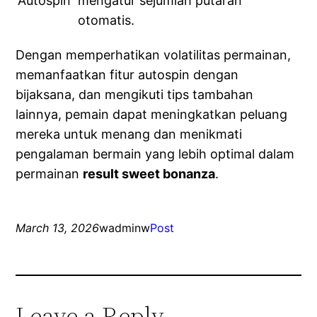
Autospin
mengatur sejumlah putaran
otomatis.
Dengan memperhatikan volatilitas permainan,
memanfaatkan fitur autospin dengan
bijaksana, dan mengikuti tips tambahan
lainnya, pemain dapat meningkatkan peluang
mereka untuk menang dan menikmati
pengalaman bermain yang lebih optimal dalam
permainan
result sweet bonanza
.
March 13, 2026
wadminw
Post
Leave a Reply