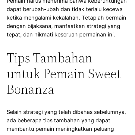
Pemain harus menerima bahwa keberuntungan
dapat berubah-ubah dan tidak terlalu kecewa
ketika mengalami kekalahan. Tetaplah bermain
dengan bijaksana, manfaatkan strategi yang
tepat, dan nikmati keseruan permainan ini.
Tips Tambahan
untuk Pemain Sweet
Bonanza
Selain strategi yang telah dibahas sebelumnya,
ada beberapa tips tambahan yang dapat
membantu pemain meningkatkan peluang