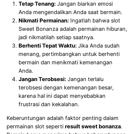
Tetap Tenang:
Jangan biarkan emosi
Anda mengendalikan Anda saat bermain.
Nikmati Permainan:
Ingatlah bahwa slot
Sweet Bonanza adalah permainan hiburan,
jadi nikmatilah setiap saatnya.
Berhenti Tepat Waktu:
Jika Anda sudah
menang, pertimbangkan untuk berhenti
bermain dan menikmati kemenangan
Anda.
Jangan Terobsesi:
Jangan terlalu
terobsesi dengan kemenangan besar,
karena hal ini dapat menyebabkan
frustrasi dan kekalahan.
Keberuntungan adalah faktor penting dalam
permainan slot seperti
result sweet bonanza
.