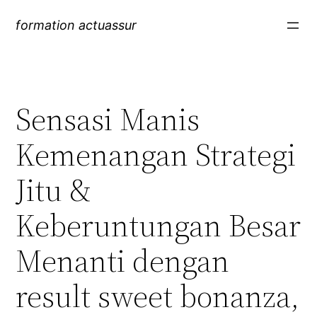
formation actuassur
Sensasi Manis
Kemenangan Strategi
Jitu &
Keberuntungan Besar
Menanti dengan
result sweet bonanza,