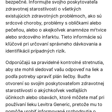
bezpečné. Informujte svojho poskytovateľa
zdravotnej starostlivosti o všetkých
existujúcich zdravotných problémoch, ako sú
srdcové choroby, problémy s obličkami alebo
pečeňou, alebo o akejkoľvek anamnéze mŕtvice
alebo srdcového infarktu. Tieto informácie sú
kľúčové pri určovaní správneho dávkovania a
identifikácii prípadných rizík.
Odporúčajú sa pravidelné kontrolné stretnutia,
aby ste mohli sledovať vašu odpoveď na liek a
podľa potreby upraviť plán liečby. Buďte
otvorení so svojím poskytovateľom zdravotnej
starostlivosti o akýchkoľvek vedľajších
účinkoch alebo obavách, ktoré môžete mať pri
používaní lieku Levitra Generic, pretože mu to
pomôže urobiť informované rozhodnutia o