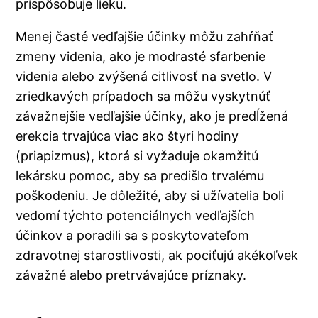
prispôsobuje lieku.
Menej časté vedľajšie účinky môžu zahŕňať
zmeny videnia, ako je modrasté sfarbenie
videnia alebo zvýšená citlivosť na svetlo. V
zriedkavých prípadoch sa môžu vyskytnúť
závažnejšie vedľajšie účinky, ako je predĺžená
erekcia trvajúca viac ako štyri hodiny
(priapizmus), ktorá si vyžaduje okamžitú
lekársku pomoc, aby sa predišlo trvalému
poškodeniu. Je dôležité, aby si užívatelia boli
vedomí týchto potenciálnych vedľajších
účinkov a poradili sa s poskytovateľom
zdravotnej starostlivosti, ak pociťujú akékoľvek
závažné alebo pretrvávajúce príznaky.