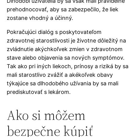
Dlhodobí užívatelia by sa však mali pravidelne
prehodnocovať, aby sa zabezpečilo, že liek
zostane vhodný a účinný.
Pokračujúci dialóg s poskytovateľom
zdravotnej starostlivosti je životne dôležitý na
zvládnutie akýchkoľvek zmien v zdravotnom
stave alebo objavenia sa nových symptómov.
Tak ako pri iných liekoch, prínosy a riziká by sa
mali starostlivo zvážiť a akékoľvek obavy
týkajúce sa dlhodobého užívania by sa mali
prediskutovať s lekárom.
Ako si môžem
bezpečne kúpiť