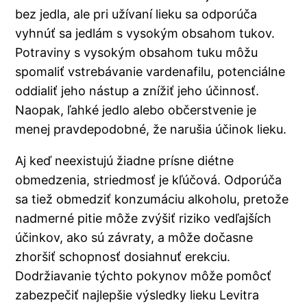
bez jedla, ale pri užívaní lieku sa odporúča
vyhnúť sa jedlám s vysokým obsahom tukov.
Potraviny s vysokým obsahom tuku môžu
spomaliť vstrebávanie vardenafilu, potenciálne
oddialiť jeho nástup a znížiť jeho účinnosť.
Naopak, ľahké jedlo alebo občerstvenie je
menej pravdepodobné, že narušia účinok lieku.
Aj keď neexistujú žiadne prísne diétne
obmedzenia, striedmosť je kľúčová. Odporúča
sa tiež obmedziť konzumáciu alkoholu, pretože
nadmerné pitie môže zvýšiť riziko vedľajších
účinkov, ako sú závraty, a môže dočasne
zhoršiť schopnosť dosiahnuť erekciu.
Dodržiavanie týchto pokynov môže pomôcť
zabezpečiť najlepšie výsledky lieku Levitra