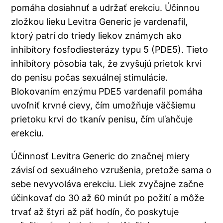
pomáha dosiahnuť a udržať erekciu. Účinnou
zložkou lieku Levitra Generic je vardenafil,
ktorý patrí do triedy liekov známych ako
inhibítory fosfodiesterázy typu 5 (PDE5). Tieto
inhibítory pôsobia tak, že zvyšujú prietok krvi
do penisu počas sexuálnej stimulácie.
Blokovaním enzýmu PDE5 vardenafil pomáha
uvoľniť krvné cievy, čím umožňuje väčšiemu
prietoku krvi do tkanív penisu, čím uľahčuje
erekciu.
Účinnosť Levitra Generic do značnej miery
závisí od sexuálneho vzrušenia, pretože sama o
sebe nevyvoláva erekciu. Liek zvyčajne začne
účinkovať do 30 až 60 minút po požití a môže
trvať až štyri až päť hodín, čo poskytuje