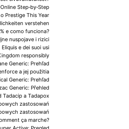
Online Step‑by‑Step
o Prestige This Year
ichkeiten verstehen
3% e como funciona?
jne nuspojave i rizici
Eliquis e dei suoi usi
 Kingdom responsibly
ne Generic: Prehľad
force a jej použitia
cal Generic: Prehľad
ac Generic: Přehled
d Tadacip a Tadapox
 typowych zastosowań
 typowych zastosowań
 comment ça marche?
uper Active: Pregled