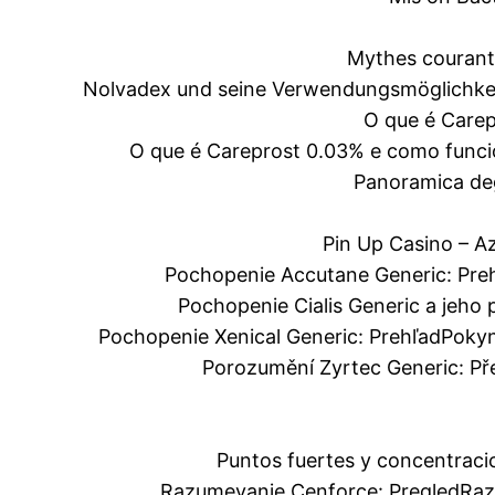
Mythes courants
Nolvadex und seine Verwendungsmöglichke
O que é Care
O que é Careprost 0.03% e como func
Panoramica degl
Pin Up Casino – A
Pochopenie Accutane Generic: Pre
Pochopenie Cialis Generic a jeho 
Pochopenie Xenical Generic: Prehľad
Pokyn
Porozumění Zyrtec Generic: Př
Puntos fuertes y concentraci
Razumevanje Cenforce: Pregled
Raz