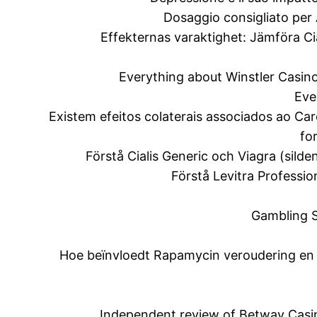
Dosaggio consigliato per
Effekternas varaktighet: Jämföra Ci
Everything about Winstler Casino 
Eve
Existem efeitos colaterais associados ao Ca
fo
Förstå Cialis Generic och Viagra (silden
Förstå Levitra Professio
Gambling S
Hoe beïnvloedt Rapamycin veroudering en 
Independent review of Betway Casin