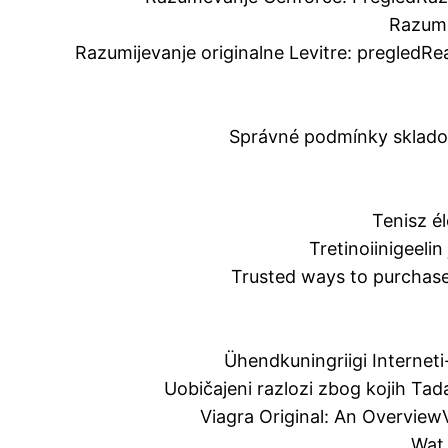
Razume
Razumijevanje originalne Levitre: pregled
Re
Správné podmínky skladov
Tenisz é
Tretinoiinigeeli
Trusted ways to purchase
Ühendkuningriigi Internet
Uobičajeni razlozi zbog kojih Ta
Viagra Original: An Overview
Wat 