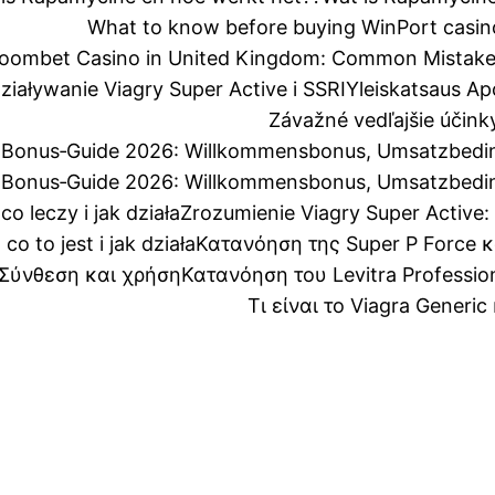
What to know before buying WinPort casin
oombet Casino in United Kingdom: Common Mistake
iaływanie Viagry Super Active i SSRI
Yleiskatsaus Apc
Závažné vedľajšie účink
 Bonus‑Guide 2026: Willkommensbonus, Umsatzbedin
 Bonus‑Guide 2026: Willkommensbonus, Umsatzbedin
o leczy i jak działa
Zrozumienie Viagry Super Active: c
o to jest i jak działa
Κατανόηση της Super P Force 
: Σύνθεση και χρήση
Κατανόηση του Levitra Professio
Τι είναι το Viagra Generic