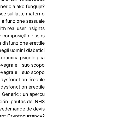
eneric a ako funguje?
sce sul latte materno
la funzione sessuale
h real user insights
 composição e usos
 disfunzione erettile
egli uomini diabetici
noramica psicologica
egra e il suo scopo
egra e il suo scopo
 dysfonction érectile
 dysfonction érectile
 Generic : un aperçu
ción: pautas del NHS
rve
demande de devis
ept Cryptocurrency?