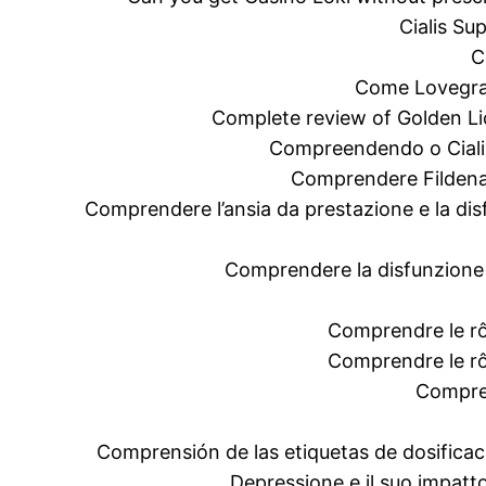
Cialis Su
C
Come Lovegra 
Complete review of Golden Li
Compreendendo o Cialis
Comprendere Fildena
Comprendere l’ansia da prestazione e la disf
Comprendere la disfunzione 
Comprendre le rôl
Comprendre le rôl
Compren
Comprensión de las etiquetas de dosificac
Depressione e il suo impatto