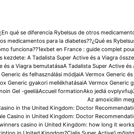
¿En qué se diferencia Rybelsus de otros medicamento
tros medicamentos para la diabetes??
¿Qué es Rybelsu
ómo funciona??
1exbet en France : guide complet pour
s kezdete: A Tadalista Super Active és a Viagra össz
ve és a Viagra bemutatása
A Tadalista Super Active és
Generic és felhasználási módjai
A Vermox Generic és 
ox Generic gyakori mellékhatásai
A Vermox Generic g
inoin Gel -geeliä
Accueil formation
Ako jedlá ovplyvňuj
Az amoxicillin me
 Casino in the United Kingdom: Doctor Recommendati
le Casino in United Kingdom: Doctor Recommendati
winners casino in United Kingdom: how long it works
ription in United Kingdom?
Cialis Super Active’i mõist