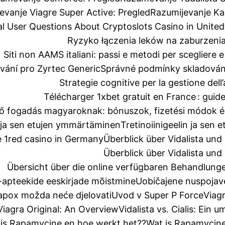
vanje Viagre Super Active: Pregled
Razumijevanje Ka
al User Questions About Cryptoslots Casino in Unit
Ryzyko łączenia leków na zaburzenia
Siti non AAMS italiani: passi e metodi per scegliere e
ání pro Zyrtec Generic
Správné podmínky skladování
Strategie cognitive per la gestione dell
Télécharger 1xbet gratuit en France : guid
lő fogadás magyaroknak: bónuszok, fizetési módok é
n ja sen etujen ymmärtäminen
Tretinoiinigeelin ja sen
 1red casino in Germany
Überblick über Vidalista u
Überblick über Vidalista u
Übersicht über die online verfügbaren Behandlung
i-apteekide eeskirjade mõistmine
Uobičajene nuspojav
dapox možda neće djelovati
Uvod v Super P Force
Viagr
Viagra Original: An Overview
Vidalista vs. Cialis: Ein
is Rapamycine en hoe werkt het??
Wat is Rapamycine