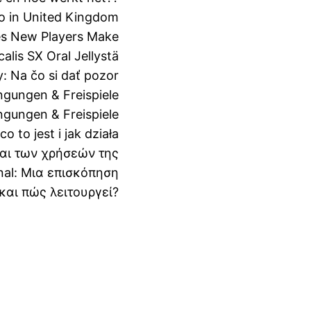
o in United Kingdom
s New Players Make
alis SX Oral Jellystä
y: Na čo si dať pozor
gungen & Freispiele
gungen & Freispiele
o to jest i jak działa
και των χρήσεών της
nal: Μια επισκόπηση
 και πώς λειτουργεί?