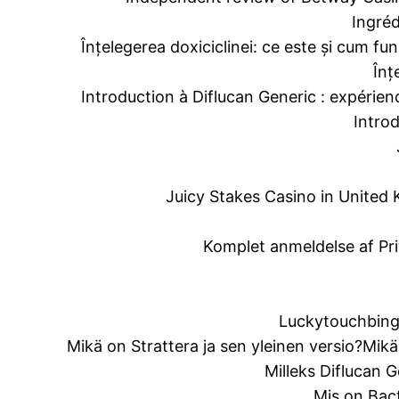
Ingréd
Înțelegerea doxiciclinei: ce este și cum fu
Înț
Introduction à Diflucan Generic : expérien
Introd
Juicy Stakes Casino in United
Komplet anmeldelse af Pr
Luckytouchbing
Mikä on Strattera ja sen yleinen versio?
Mikä
Milleks Diflucan 
Mis on Bact