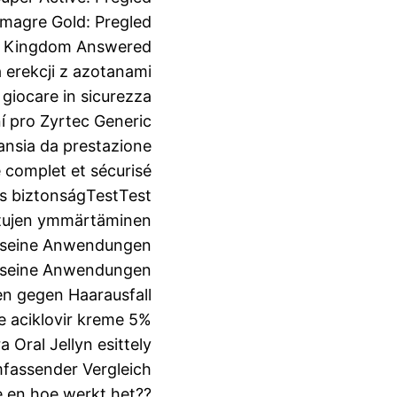
magre Gold: Pregled
ed Kingdom Answered
 erekcji z azotanami
 giocare in sicurezza
 pro Zyrtec Generic
’ansia da prestazione
e complet et sécurisé
s biztonság
Test
Test
 etujen ymmärtäminen
nd seine Anwendungen
nd seine Anwendungen
en gegen Haarausfall
e aciklovir kreme 5%
a Oral Jellyn esittely
 umfassender Vergleich
 en hoe werkt het??