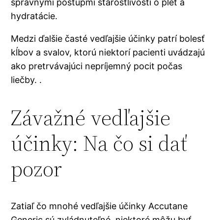
správnymi postupmi starostlivosti o pleť a
hydratácie.
Medzi ďalšie časté vedľajšie účinky patrí bolesť
kĺbov a svalov, ktorú niektorí pacienti uvádzajú
ako pretrvávajúci nepríjemný pocit počas
liečby. .
Závažné vedľajšie
účinky: Na čo si dať
pozor
Zatiaľ čo mnohé vedľajšie účinky Accutane
Generic sú zvládnuteľné, niektoré môžu byť