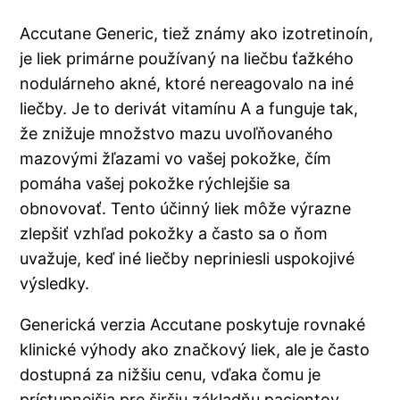
Accutane Generic, tiež známy ako izotretinoín,
je liek primárne používaný na liečbu ťažkého
nodulárneho akné, ktoré nereagovalo na iné
liečby. Je to derivát vitamínu A a funguje tak,
že znižuje množstvo mazu uvoľňovaného
mazovými žľazami vo vašej pokožke, čím
pomáha vašej pokožke rýchlejšie sa
obnovovať. Tento účinný liek môže výrazne
zlepšiť vzhľad pokožky a často sa o ňom
uvažuje, keď iné liečby nepriniesli uspokojivé
výsledky.
Generická verzia Accutane poskytuje rovnaké
klinické výhody ako značkový liek, ale je často
dostupná za nižšiu cenu, vďaka čomu je
prístupnejšia pre širšiu základňu pacientov.