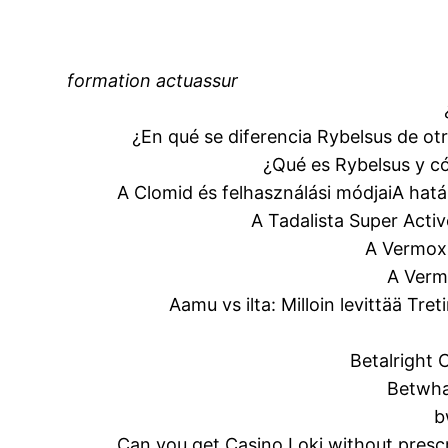
formation actuassur
¿En qué se diferencia Rybelsus de o
¿Qué es Rybelsus y c
A Clomid és felhasználási módjai
A hatá
A Tadalista Super Acti
A Vermox 
A Verm
Aamu vs ilta: Milloin levittää Tret
Betalright
Betwha
b
Can you get Casino Loki without presc