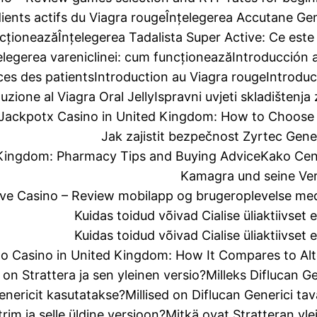
ients actifs du Viagra rouge
Înțelegerea Accutane Gener
ncționează
Înțelegerea Tadalista Super Active: Ce est
elegerea vareniclinei: cum funcționează
Introducción 
ces des patients
Introduction au Viagra rouge
Introduc
uzione al Viagra Oral Jelly
Ispravni uvjeti skladištenj
Jackpotx Casino in United Kingdom: How to Choose 
Jak zajistit bezpečnost Zyrtec Gen
 Kingdom: Pharmacy Tips and Buying Advice
Kako Cenf
Kamagra und seine Ve
ive Casino – Review mobilapp og brugeroplevelse me
Kuidas toidud võivad Cialise üliaktiivset 
Kuidas toidud võivad Cialise üliaktiivset 
o Casino in United Kingdom: How It Compares to Alt
 on Strattera ja sen yleinen versio?
Milleks Diflucan G
Genericit kasutatakse?
Millised on Diflucan Generici ta
rim ja selle üldine versioon?
Mitkä ovat Stratteran yle