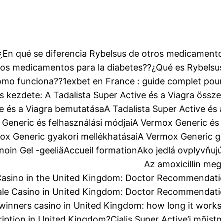
¿En qué se diferencia Rybelsus de otros medicamento
tros medicamentos para la diabetes??
¿Qué es Rybelsu
ómo funciona??
1exbet en France : guide complet pour
s kezdete: A Tadalista Super Active és a Viagra össz
ve és a Viagra bemutatása
A Tadalista Super Active és
Generic és felhasználási módjai
A Vermox Generic és 
ox Generic gyakori mellékhatásai
A Vermox Generic g
inoin Gel -geeliä
Accueil formation
Ako jedlá ovplyvňuj
Az amoxicillin me
 Casino in the United Kingdom: Doctor Recommendati
le Casino in United Kingdom: Doctor Recommendati
winners casino in United Kingdom: how long it works
ription in United Kingdom?
Cialis Super Active’i mõist