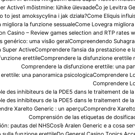
per Active’i mõistmine: lühike ülevaade
Čo je Levitra G
o to jest amoksycylina i jak działa?
Come Eliquis influi
migliora la funzione sessuale
Come Lovegra migliora 
on Casino – Review games selection and RTP rates wit
 genérico: uma visão geral
Compreendendo Suhagra:
 Super Active
Comprendere l’ansia da prestazione e la
unzione erettile
Comprendere la disfunzione erettile n
Comprendere la disfunzione erettile: una pa
erettile: una panoramica psicologica
Comprendere Lov
Comprendere Lov
e des inhibiteurs de la PDE5 dans le traitement de la
e des inhibiteurs de la PDE5 dans le traitement de la
dre Xarelto Generic : un aperçu
Comprendre Xarelto
Comprensión de las etiquetas de dosifica
ión: pautas del NHS
Cos’è Aralen Generic e a cosa se
 sulla funzione erettile
Do General Casino Topics Acc