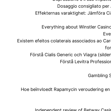
Dosaggio consigliato per
Effekternas varaktighet: Jämföra Ci
Everything about Winstler Casino 
Eve
Existem efeitos colaterais associados ao Ca
fo
Förstå Cialis Generic och Viagra (silden
Förstå Levitra Professio
Gambling S
Hoe beïnvloedt Rapamycin veroudering en 
Independent review of Betway Casin