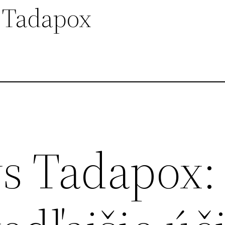
a Tadapox
s Tadapox: