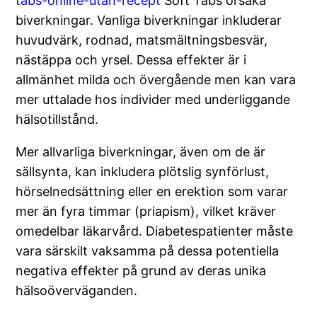
tabs-online-utan-recept
Soft Tabs orsaka
biverkningar. Vanliga biverkningar inkluderar
huvudvärk, rodnad, matsmältningsbesvär,
nästäppa och yrsel. Dessa effekter är i
allmänhet milda och övergående men kan vara
mer uttalade hos individer med underliggande
hälsotillstånd.
Mer allvarliga biverkningar, även om de är
sällsynta, kan inkludera plötslig synförlust,
hörselnedsättning eller en erektion som varar
mer än fyra timmar (priapism), vilket kräver
omedelbar läkarvård. Diabetespatienter måste
vara särskilt vaksamma på dessa potentiella
negativa effekter på grund av deras unika
hälsoöverväganden.